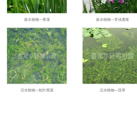
挺水植物—香蒲
挺水植物—常绿鸢尾
沉水植物—轮叶黑藻
沉水植物—菹草