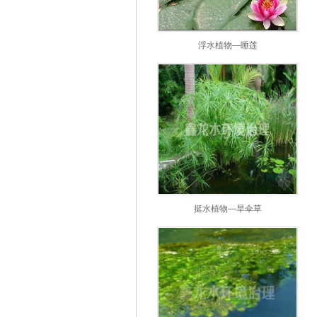
浮水植物—睡莲
挺水植物—旱伞草