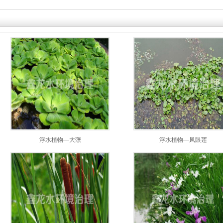
浮水植物—大薸
浮水植物—凤眼莲