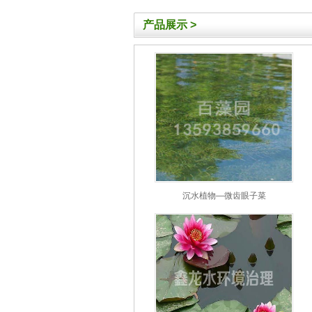
产品展示
>
沉水植物—微齿眼子菜